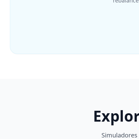
rebalance
Explo
Simuladores 