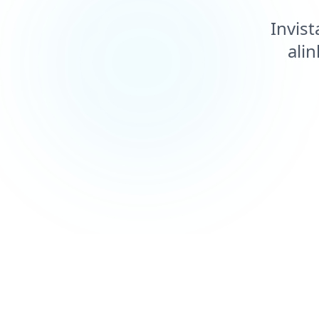
Invist
ali