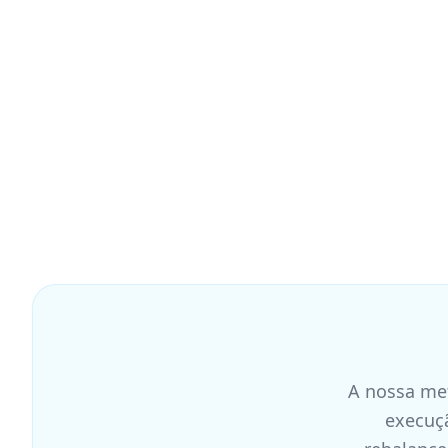
A nossa met
execuçã