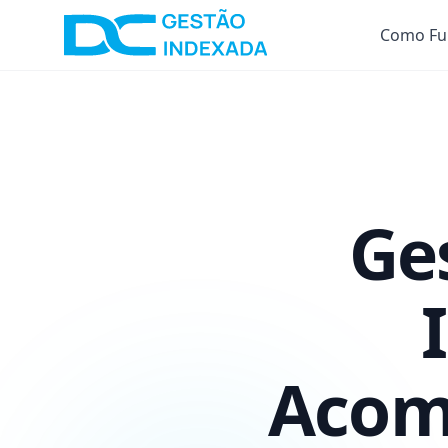
Como Fu
Ge
Acom