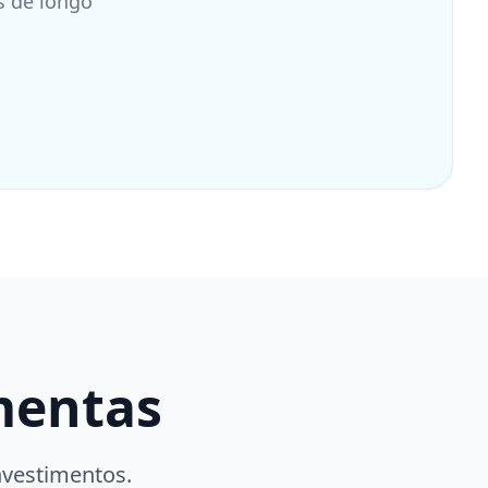
s de longo
mentas
nvestimentos.